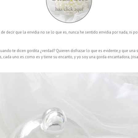
 decir que la envidia no se lo que es, nunca he sentido envidia por nada, ni po
a cuando te dicen gordita ¿verdad? Quieren disfrazar lo que es evidente,y que u
cos, cada uno es como es y tiene su encanto, y yo soy una gorda encantadora, (r