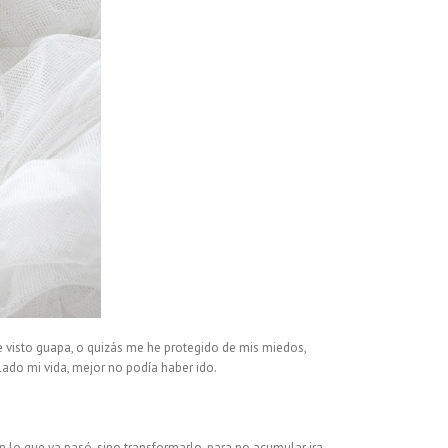
 visto guapa, o quizás me he protegido de mis miedos,
lado mi vida, mejor no podía haber ido.
lo que ya pasó, sino transformarlo, para no acumular ira,