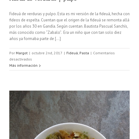
Fideuá de verduras y pulpo. Esta es mi versión de la fideuá, hecha con
fideos de espelta. Cuentan que el origen de la fideuá se remonta allá
por los años 30 en Gandía. Según cuentan. Bautista Pascual Sanchís,
más conocido como “Zabalo”. Era un niño que con tan solo diez
años ya formaba parte de [...]
Por
Margot
|
octubre 2nd, 2017
|
Fideuá
,
Pasta
|
Comentarios
en
desactivados
Fideuá
Más información
de
verduras
y
pulpo