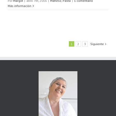
Por
Margot
|
abril 7th, 2016
|
Maheso
,
Pasta
|
1 comentario
Más información
1
2
3
Siguiente