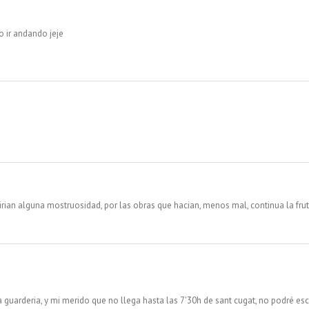
o ir andando jeje
irian alguna mostruosidad, por las obras que hacian, menos mal, continua la fru
la guarderia, y mi merido que no llega hasta las 7'30h de sant cugat, no podré e