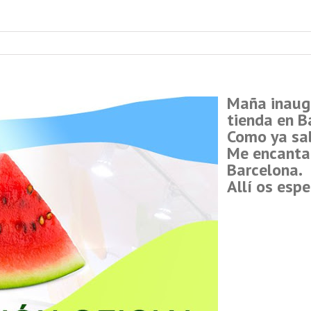
Maña inaugu
tienda en B
Como ya sab
Me encantar
Barcelona.
Allí os esp