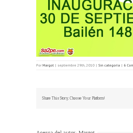
Por
Margot
|
septiembre 29th, 2010
|
Sin categoría
|
6 Com
Share This Story, Choose Your Platform!
Acerca del autor:
Margot