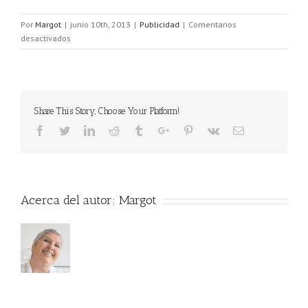
Por
Margot
|
junio 10th, 2013
|
Publicidad
|
Comentarios
en
desactivados
Atrévete
a
sentir
más
Share This Story, Choose Your Platform!
Acerca del autor:
Margot