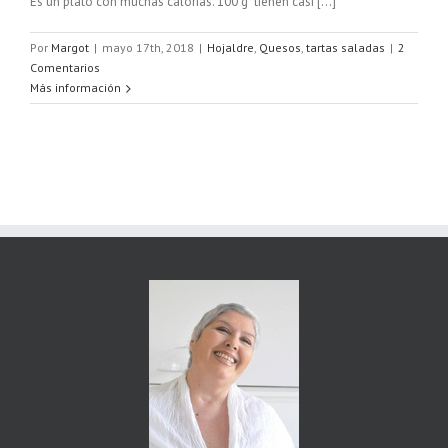
Es un plato con muchas calorías. 100 g tienen casi [...]
Por
Margot
|
mayo 17th, 2018
|
Hojaldre
,
Quesos
,
tartas saladas
|
2
Comentarios
Más información