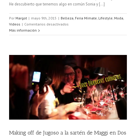
He descubierto que tenemos algo en común Sonia y [...]
Por
Margot
|
mayo 9th, 2015
|
Belleza
,
Feria Mímate
,
Lifestyle
,
Moda
,
en
Videos
|
Comentarios desactivados
Vídeo
Más información
Feria
Mímate
Making off de Jugoso a la sartén de Maggi en Dos