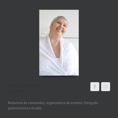
Margot Serrano
Food blogger
Redactora de contenidos, organizadora de eventos, fotógrafa
gastronómica y foodie.