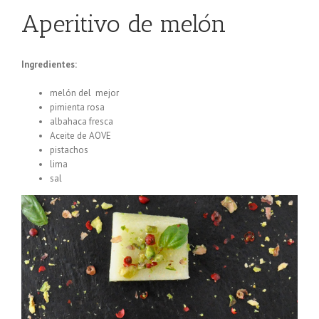
Aperitivo de melón
Ingredientes:
melón del mejor
pimienta rosa
albahaca fresca
Aceite de AOVE
pistachos
lima
sal