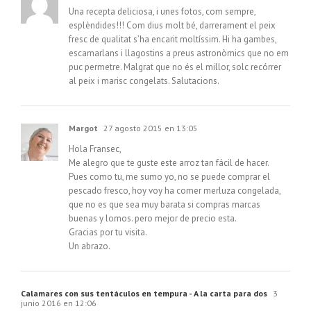
Una recepta deliciosa, i unes fotos, com sempre,
esplèndides!!! Com dius molt bé, darrerament el peix
fresc de qualitat s’ha encarit moltíssim. Hi ha gambes,
escamarlans i llagostins a preus astronòmics que no em
puc permetre. Malgrat que no és el millor, solc recórrer
al peix i marisc congelats. Salutacions.
Margot
27 agosto 2015 en 13:05
Hola Fransec,
Me alegro que te guste este arroz tan fácil de hacer.
Pues como tu, me sumo yo, no se puede comprar el
pescado fresco, hoy voy ha comer merluza congelada,
que no es que sea muy barata si compras marcas
buenas y lomos. pero mejor de precio esta.
Gracias por tu visita.
Un abrazo.
Calamares con sus tentáculos en tempura - A la carta para dos
3
junio 2016 en 12:06