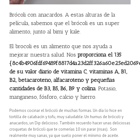
Brócoli con anacardos. A estas alturas de la
película, sabemos que el brócoli es un super
alimento, junto al bimi y kale.
El brocoli es un alimento que nos ayuda a
mejorar nuestra salud. Nos
proporciona el 135
{8c4b4906fdf69489f8817d4a23d2ff326a60e25ed2069
de su valor diario de vitamina C
,
vitaminas A, B1,
B2, betacaroteno, alfacaroteno y pequeñas
cantidades de B3, B5, B6, B9 y colina
. Potasio,
manganeso, fósforo, calcio y hierro.
Podemos cocinar el brócoli de muchas formas. Un día lo hice en
tortilla de calabacín y tofu, muy saludable. Un humus de brócoli y
anacardos, un Dip delicioso. También recuerdo hacer unas deliciosas
croquetas de brócoli que te comerías 10 sin parar (risas). Son
realmente muy sanas, ya que suelo poner el mínimo de aceite.