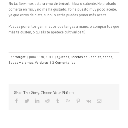
Nota:
Servimos esta
crema de brócoli
tibia o caliente. He probado
comerla en frío, y no me ha gustado. Yo he puesto muy poco aceite,
ya que estoy de dieta, si no lo estás puedes poner más aceite.
Puedes poner los germinados que tengas a mano, o comprar los que
más te gusten, o quizás te apetece cultivarlos tú.
Por
Margot
|
julio 11th, 2017
|
Quesos
,
Recetas saludables
,
sopas
,
Sopas y cremas
,
Verduras
|
2 Comentarios
Share This Story, Choose Your Platform!