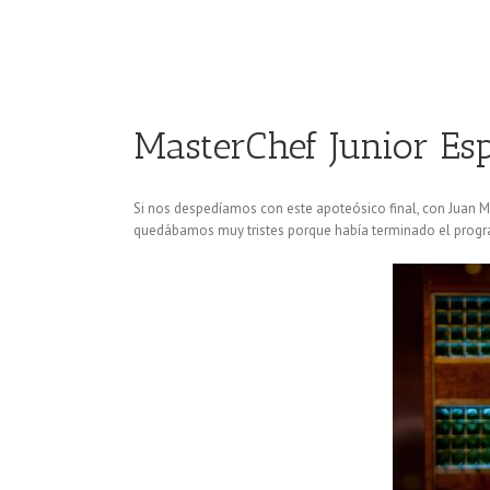
MasterChef Junior Es
Si nos despedíamos con este apoteósico final, con Juan M
quedábamos muy tristes porque había terminado el prog