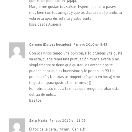
que 30 de puntuacion , jajaja.
Margot me gustan tus salsas. Espero que te lo pases
muy bien con tus amigas y que os divirtais de lo lindo. la
vida esta apra disfrutarla y saborearla.
bsss desde Almeria.
Carmen (Dulces bocados)
7 mayo 2010 en 8:43
Con los vinos tengo una opinión, si lo pruebas y te gusta
ya está, puede tener una puntuación muy elevada o no,
simplemente te tiene que gustar. Los entendidos te
pueden decir que es buenísimo y le ponen un 90, lo
pruebas tú y lo notas astringente (áspero en boca) y no
te gusta….para gustos los colores ;-))
Pon otro plato mas a la mesa que vengo a probar esta
delicia de nidos.
Besitos
Sara Maria
7 mayo 2010 en 11:03
El toc de la pera… Mmm.. Genial!!!