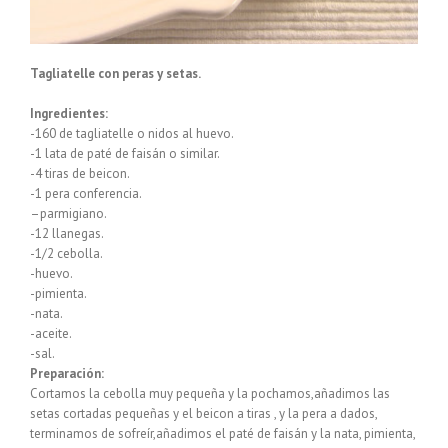
Tagliatelle con peras y setas.
Ingredientes:
-160 de
tagliatelle
o nidos al huevo.
-1 lata de paté de faisán o similar.
-4 tiras de
beicon
.
-1 pera conferencia.
–
parmigiano
.
-12
llanegas
.
-1/2 cebolla.
-huevo.
-pimienta.
-nata.
-aceite.
-sal.
Preparación:
Cortamos la cebolla muy pequeña y la
pochamos
,añadimos las
setas cortadas pequeñas y el
beicon
a tiras , y la pera a dados,
terminamos de sofreír,añadimos el paté de faisán y la nata, pimienta,