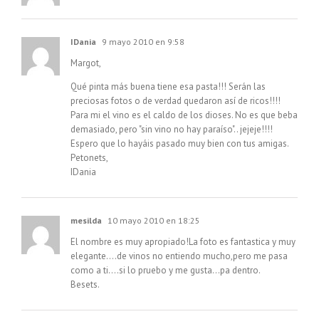
IDania
9 mayo 2010 en 9:58
Margot,
Qué pinta más buena tiene esa pasta!!! Serán las
preciosas fotos o de verdad quedaron así de ricos!!!!
Para mi el vino es el caldo de los dioses. No es que beba
demasiado, pero "sin vino no hay paraíso".. jejeje!!!!
Espero que lo hayáis pasado muy bien con tus amigas.
Petonets,
IDania
mesilda
10 mayo 2010 en 18:25
El nombre es muy apropiado!La foto es fantastica y muy
elegante….de vinos no entiendo mucho,pero me pasa
como a ti….si lo pruebo y me gusta…pa dentro.
Besets.