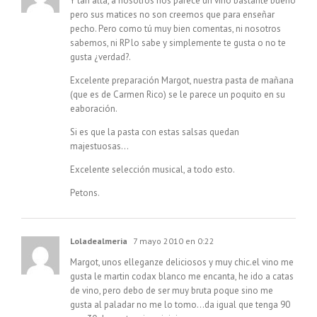
Y tan alta, a nosotros nos parece un vino bastante bueno
pero sus matices no son creemos que para enseñar
pecho. Pero como tú muy bien comentas, ni nosotros
sabemos, ni RP lo sabe y simplemente te gusta o no te
gusta ¿verdad?.
Excelente preparación Margot, nuestra pasta de mañana
(que es de Carmen Rico) se le parece un poquito en su
eaboración.
Si es que la pasta con estas salsas quedan
majestuosas…
Excelente selección musical, a todo esto.
Petons.
Loladealmeria
7 mayo 2010 en 0:22
Margot, unos elleganze deliciosos y muy chic.el vino me
gusta le martin codax blanco me encanta, he ido a catas
de vino, pero debo de ser muy bruta poque sino me
gusta al paladar no me lo tomo…da igual que tenga 90