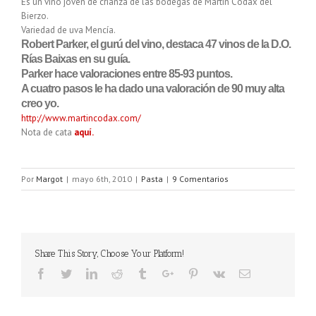
Es un vino joven de crianza de las bodegas de
Martin
Codax
del
Bierzo.
Variedad de uva
Mencía
.
Robert
Parker
, el
gurú
del vino, destaca 47 vinos de la D.O.
Rías
Baixas
en su guía.
Parker
hace valoraciones entre 85-93 puntos.
A cuatro pasos le ha dado una valoración de 90 muy alta
creo yo.
http://www.martincodax.com/
Nota de cata
aquí.
Por
Margot
|
mayo 6th, 2010
|
Pasta
|
9 Comentarios
Share This Story, Choose Your Platform!