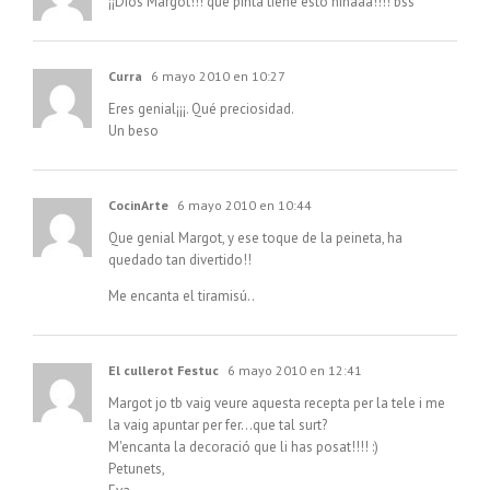
¡¡Dios Margot!!! que pinta tiene esto niñaaa!!!! bss
Curra
6 mayo 2010 en 10:27
Eres genial¡¡¡. Qué preciosidad.
Un beso
CocinArte
6 mayo 2010 en 10:44
Que genial Margot, y ese toque de la peineta, ha
quedado tan divertido!!
Me encanta el tiramisú..
El cullerot Festuc
6 mayo 2010 en 12:41
Margot jo tb vaig veure aquesta recepta per la tele i me
la vaig apuntar per fer…que tal surt?
M'encanta la decoració que li has posat!!!! :)
Petunets,