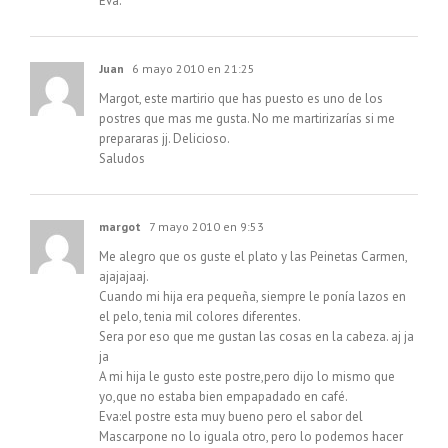
Eva.
Juan
6 mayo 2010 en 21:25
Margot, este martirio que has puesto es uno de los
postres que mas me gusta. No me martirizarías si me
prepararas jj. Delicioso.
Saludos
margot
7 mayo 2010 en 9:53
Me alegro que os guste el plato y las Peinetas Carmen,
ajajajaaj.
Cuando mi hija era pequeña, siempre le ponía lazos en
el pelo, tenia mil colores diferentes.
Sera por eso que me gustan las cosas en la cabeza. aj ja
ja
A mi hija le gusto este postre,pero dijo lo mismo que
yo,que no estaba bien empapadado en café.
Eva:el postre esta muy bueno pero el sabor del
Mascarpone no lo iguala otro, pero lo podemos hacer