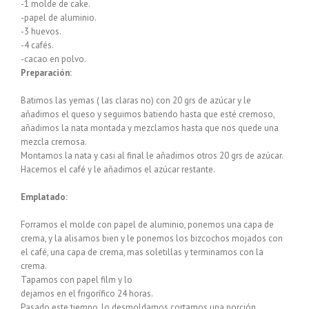
-1 molde de cake.
-papel de aluminio.
-3 huevos.
-4 cafés.
-cacao en polvo.
Preparación:
Batimos las yemas ( las claras no) con 20 grs de azúcar y le
añadimos el queso y seguimos batiendo hasta que esté cremoso,
añadimos la nata montada y mezclamos hasta que nos quede una
mezcla cremosa.
Montamos la nata y casi al final le añadimos otros 20 grs de azúcar.
Hacemos el café y le añadimos el azúcar restante.
Emplatado:
Forramos el molde con papel de aluminio, ponemos una capa de
crema, y la alisamos bien y le ponemos los bizcochos mojados con
el café, una capa de crema, mas soletillas y terminamos con la
crema.
Tapamos con papel film y lo
dejamos en el frigorífico 24 horas.
Pasado este tiempo, lo desmoldamos cortamos una porción