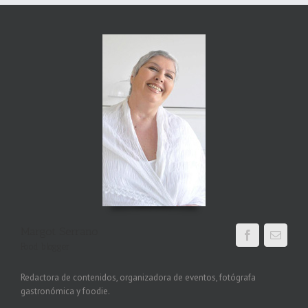
Margot Serrano
Food blogger
Redactora de contenidos, organizadora de eventos, fotógrafa
gastronómica y foodie.