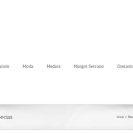
ación
Moda
Medios
Margot Serrano
Contact
pecias
Inicio
/
Rec