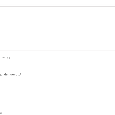
n 21:51
quí de nuevo :D
o.