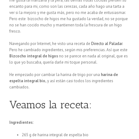
me gusta la manzana y la pera, las demás frutas cocidas pierden su
encanto para mi, como son las cerezas, cada año hago una tarta a
ver si la mejoro y me gusta más, pero no me acaba de entusiasmar.
Pero este bizcocho de higos me ha gustado la verdad, no se porque
no se han cocido mucho y mantienen toda la frescura de un higo
fresco.
Navegando por Internet, he visto una receta de
Directo al Paladar
.
Pero he cambiado ingredientes, según mis preferencias. Así que este
Bizcocho integral de higos
no se parece en nada al original, que es
lo que yo buscaba, quería darle mi toque personal.
He empezado por cambiar la harina de trigo por una
harina de
espelta integral bio,
y así están casi todos los ingredientes
cambiados.
Veamos la receta:
Ingredientes:
265 g de harina integral de espelta bio