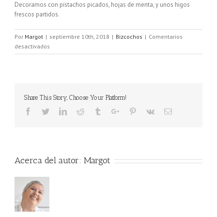
Decoramos con pistachos picados, hojas de menta, y unos higos
frescos partidos.
Por
Margot
|
septiembre 10th, 2018
|
Bizcochos
|
Comentarios
en
desactivados
Bizcocho
integral
de
higos
Share This Story, Choose Your Platform!
Acerca del autor:
Margot