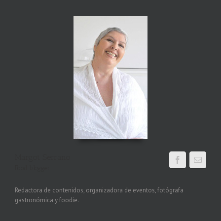
Margot Serrano
Food blogger
Redactora de contenidos, organizadora de eventos, fotógrafa
gastronómica y foodie.