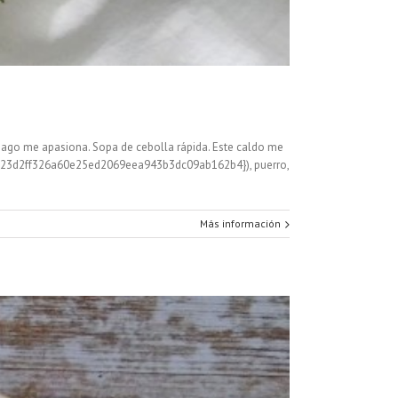
 hago me apasiona. Sopa de cebolla rápida. Este caldo me
7d4a23d2ff326a60e25ed2069eea943b3dc09ab162b4}), puerro,
Más información