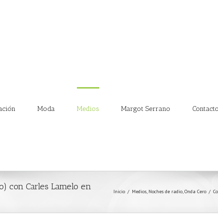
ación
Moda
Medios
Margot Serrano
Contact
io) con Carles Lamelo en
Inicio
/
Medios
,
Noches de radio
,
Onda Cero
/
Co