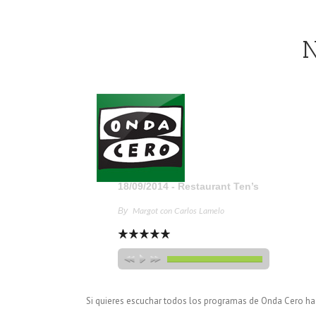
N
18/09/2014 - Restaurant Ten’s
By
Margot con Carlos Lamelo
Si quieres escuchar todos los programas de Onda Cero haz 