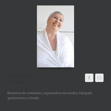
Margot Serrano
Food blogger
Redactora de contenidos, organizadora de eventos, fotógrafa
gastronómica y foodie.