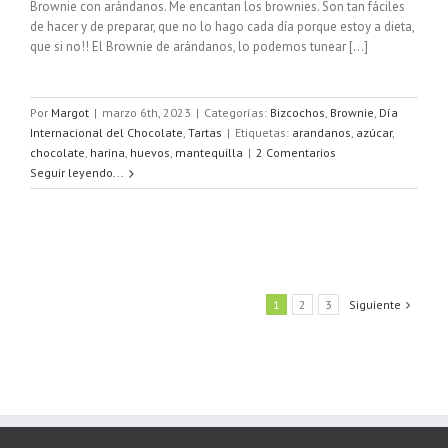
Brownie con arándanos. Me encantan los brownies. Son tan fáciles
de hacer y de preparar, que no lo hago cada día porque estoy a dieta,
que si no!! El Brownie de arándanos, lo podemos tunear [...]
Por
Margot
|
marzo 6th, 2023
|
Categorías:
Bizcochos
,
Brownie
,
Día
Internacional del Chocolate
,
Tartas
|
Etiquetas:
arandanos
,
azúcar
,
chocolate
,
harina
,
huevos
,
mantequilla
|
2 Comentarios
Seguir leyendo...
1
2
3
Siguiente