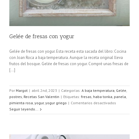
Gelée de fresas con yogur
Gelée de fresas con yogur. Esta receta esta sacada del libro: Cocina
con Joan Roca a baja temperatura. Aunque la receta original lleva
frutos del bosque. Gelée de fresas con yogur. Compré unas fresas de
[...]
Por
Margot
|
abril 2nd, 2023
|
Categorías:
A baja temperatura
,
Gelée
,
postres
,
Recetas San Valentin
|
Etiquetas:
fresas
,
haba tonka
,
panela
,
en
pimienta rosa
,
yogur
,
yogur griego
|
Comentarios desactivados
Gelée
Seguir leyendo...
de
fresas
con
yogur