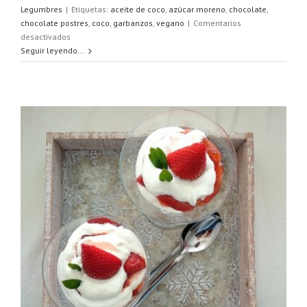
Legumbres
|
Etiquetas:
aceite de coco
,
azúcar moreno
,
chocolate
,
chocolate postres
,
coco
,
garbanzos
,
vegano
|
Comentarios
en
desactivados
Bizcocho
Seguir leyendo...
de
garbanzos
y
chocolate