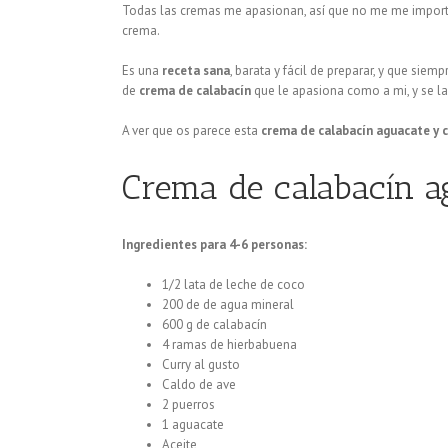
Todas las cremas me apasionan, así que no me me importa
crema.
Es una
receta sana
, barata y fácil de preparar, y que sie
de
crema de calabacín
que le apasiona como a mi, y se la 
A ver que os parece esta
crema de calabacín aguacate y 
Crema de calabacín a
Ingredientes para 4-6 personas:
1/2 lata de leche de coco
200 de de agua mineral
600 g de calabacín
4 ramas de hierbabuena
Curry al gusto
Caldo de ave
2 puerros
1 aguacate
Aceite