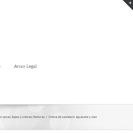
o
Aviso Legal
as sanas
,
Sopas y cremas
,
Verduras
/
Crema de calabacín aguacate y coco