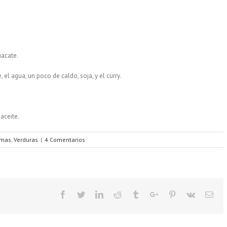
uacate.
el agua, un poco de caldo, soja, y el curry.
aceite.
emas
,
Verduras
|
4 Comentarios