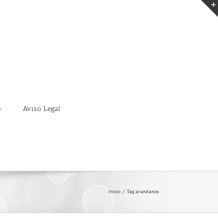
o
Aviso Legal
Inicio
/
Tag:
arandanos