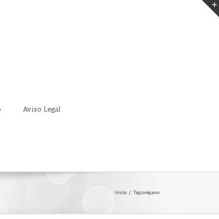
o
Aviso Legal
Inicio
/
Tag:
orégano