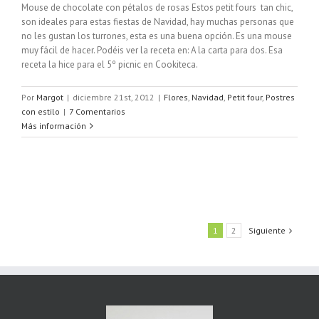
Mouse de chocolate con pétalos de rosas Estos petit fours tan chic,
son ideales para estas fiestas de Navidad, hay muchas personas que
no les gustan los turrones, esta es una buena opción. Es una mouse
muy fácil de hacer. Podéis ver la receta en: A la carta para dos. Esa
receta la hice para el 5º picnic en Cookiteca.
Por
Margot
|
diciembre 21st, 2012
|
Flores
,
Navidad
,
Petit four
,
Postres
con estilo
|
7 Comentarios
Más información
1
2
Siguiente