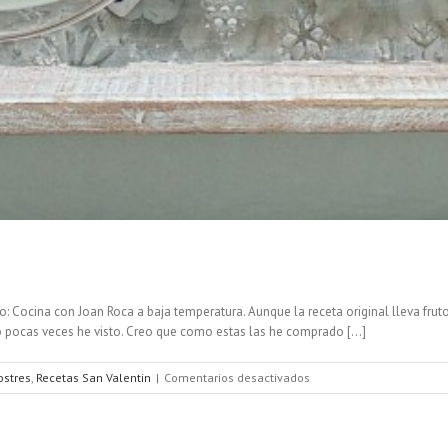
ro: Cocina con Joan Roca a baja temperatura. Aunque la receta original lleva fr
 pocas veces he visto. Creo que como estas las he comprado [...]
en
ostres
,
Recetas San Valentin
|
Comentarios desactivados
Gelée
de
fresas