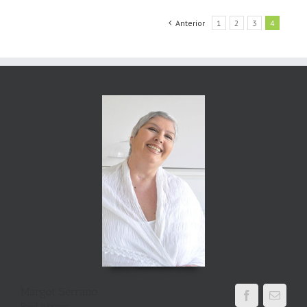
Anterior
1
2
3
4
Margot Serrano
Food blogger