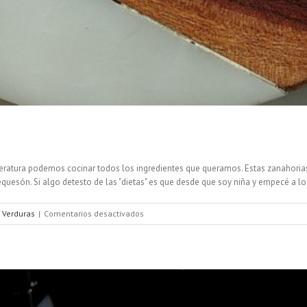
eratura podemos cocinar todos los ingredientes que queramos. Estas zanahorias 
són. Si algo detesto de las "dietas" es que desde que soy niña y empecé a los 
en
,
Verduras
|
Comentarios desactivados
Zanahorias
a
baja
temperatura