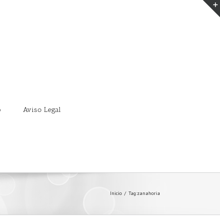
o
Aviso Legal
Inicio
/
Tag:
zanahoria