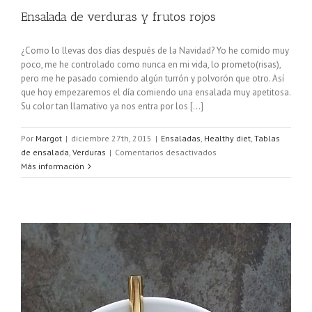
Ensalada de verduras y frutos rojos
¿Como lo llevas dos días después de la Navidad? Yo he comido muy
poco, me he controlado como nunca en mi vida, lo prometo(risas),
pero me he pasado comiendo algún turrón y polvorón que otro. Así
que hoy empezaremos el día comiendo una ensalada muy apetitosa.
Su color tan llamativo ya nos entra por los [...]
Por
Margot
|
diciembre 27th, 2015
|
Ensaladas
,
Healthy diet
,
Tablas
en
de ensalada
,
Verduras
|
Comentarios desactivados
Ensalada
Más información
de
verduras
y
frutos
rojos