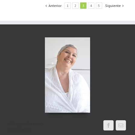
Anterior
1
2
3
4
5
Siguiente
Margot Serrano
Food blogger