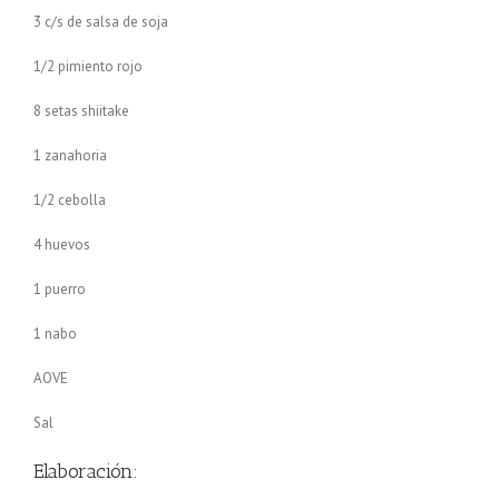
3 c/s de salsa de soja
1/2 pimiento rojo
8 setas shiitake
1 zanahoria
1/2 cebolla
4 huevos
1 puerro
1 nabo
AOVE
Sal
Elaboración: