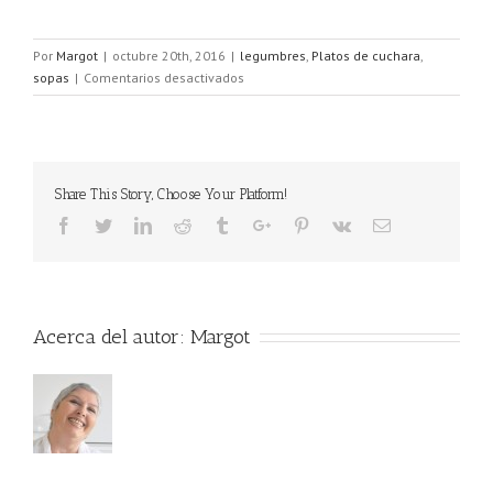
Por
Margot
|
octubre 20th, 2016
|
legumbres
,
Platos de cuchara
,
en
sopas
|
Comentarios desactivados
Sopa
de
legumbres
Share This Story, Choose Your Platform!
Acerca del autor:
Margot