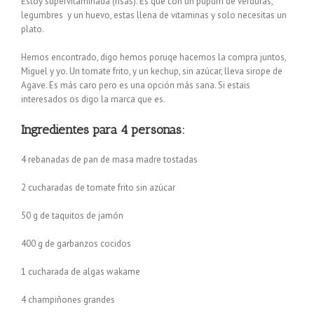
Estoy supervitaminada (risas). Es que con un pupurrí de verduras,
legumbres y un huevo, estas llena de vitaminas y solo necesitas un
plato.
Hemos encontrado, digo hemos poruqe hacemos la compra juntos,
Miguel y yo. Un tomate frito, y un kechup, sin azúcar, lleva sirope de
Agave. Es más caro pero es una opción más sana. Si estais
interesados os digo la marca que es.
Ingredientes para 4 personas:
4 rebanadas de pan de masa madre tostadas
2 cucharadas de tomate frito sin azúcar
50 g de taquitos de jamón
400 g de garbanzos cocidos
1 cucharada de algas wakame
4 champiñones grandes