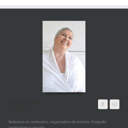
Margot Serrano
Food blogger
Redactora de contenidos, organizadora de eventos, fotógrafa
gastronómica y foodie.