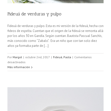
Fideuá de verduras y pulpo
Fideuá de verduras y pulpo. Esta es mi versión de la fideuá, hecha con
fideos de espelta. Cuentan que el origen de la fideuá se remonta allá
por los años 30 en Gandía. Según cuentan. Bautista Pascual Sanchís,
más conocido como “Zabalo”. Era un niño que con tan solo diez
años ya formaba parte de [...]
Por
Margot
|
octubre 2nd, 2017
|
Fideuá
,
Pasta
|
Comentarios
en
desactivados
Fideuá
Más información
de
verduras
y
pulpo