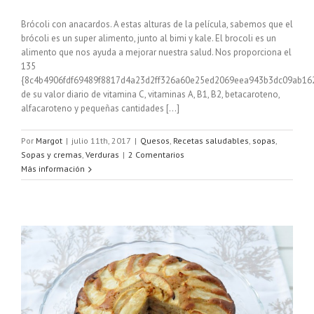
Brócoli con anacardos. A estas alturas de la película, sabemos que el
brócoli es un super alimento, junto al bimi y kale. El brocoli es un
alimento que nos ayuda a mejorar nuestra salud. Nos proporciona el
135
{8c4b4906fdf69489f8817d4a23d2ff326a60e25ed2069eea943b3dc09ab16
de su valor diario de vitamina C, vitaminas A, B1, B2, betacaroteno,
alfacaroteno y pequeñas cantidades [...]
Por
Margot
|
julio 11th, 2017
|
Quesos
,
Recetas saludables
,
sopas
,
Sopas y cremas
,
Verduras
|
2 Comentarios
Más información