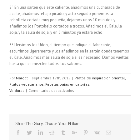
2º En una sartén que este caliente, añadimos una cucharada de
aceite, añadimos el ajo picado, y acto seguido ponemos la
cebolleta cortada muy pequeña, dejamos unos 10 minutos y
añadimos los Portobelo cortados a trozos. Añadimos el Kale, la
soja, y la salsa de soja, y en 5 minutos ya estará echo.
3º Hervimos los Udon, el tiempo que indique el fabricante,
escurrimos ligeramente y los añadimos en la sartén donde tenemos
el Kale. Añadimos más salsa de soja si es necesario. Damos vueltas
hasta que se mezclen todos los sabores.
Por
Margot
|
septiembre 17th, 2015
|
Platos de inspiración oriental
,
Platos vegetarianos
,
Recetas bajas en calorías
,
en
Verduras
|
Comentarios desactivados
Noodles
con
kale
y
portobelo
Share This Story, Choose Your Platform!