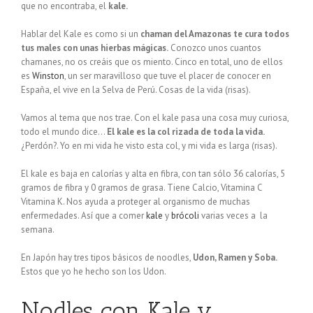
que no encontraba, el
kale.
Hablar del Kale es como si un
chaman del Amazonas te cura todos
tus males con unas hierbas mágicas.
Conozco unos cuantos
chamanes, no os creáis que os miento. Cinco en total, uno de ellos
es
Winston
, un ser maravilloso que tuve el placer de conocer en
España, el vive en la Selva de Perú. Cosas de la vida (risas).
Vamos al tema que nos trae. Con el kale pasa una cosa muy curiosa,
todo el mundo dice…
El kale es la col rizada de toda la vida.
¿Perdón?. Yo en mi vida he visto esta col, y mi vida es larga (risas).
El kale es baja en calorías y alta en fibra, con tan sólo 36 calorías, 5
gramos de fibra y 0 gramos de grasa. Tiene Calcio, Vitamina C
Vitamina K. Nos ayuda a proteger al organismo de muchas
enfermedades. Así que a comer
kale
y
brócoli
varias veces a la
semana.
En Japón hay tres tipos básicos de noodles,
Udon, Ramen y Soba.
Estos que yo he hecho son los Udon.
Nodles con Kale y