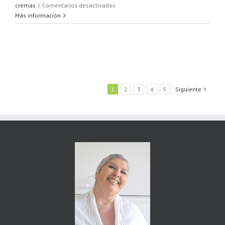
en
cremas
|
Comentarios desactivados
Crema
Más información
de
alcachofas
1
2
3
4
5
Siguiente