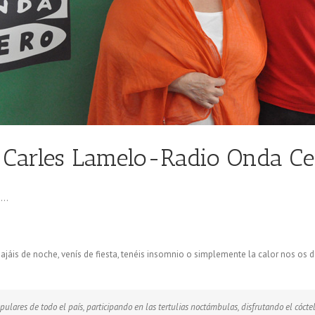
 Carles Lamelo-Radio Onda Ce
ve…
áis de noche, venís de fiesta, tenéis insomnio o simplemente la calor nos os de
opulares de todo el país, participando en las tertulias noctámbulas, disfrutando el cóct