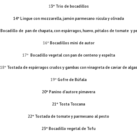
1
3º Trio de bocadillos
14º Lingue con mozzarella, jamón parmesano rúcula y olivada
Bocadillo de pan de chapata, con espárragos, huevo, pétalos de tomate y p
16º
Bocadillos mini de autor
17º
Bocadillo vegetal con pan de centeno y espelta
18º
Tostada de espárragos crudos y gambas con vinagreta de caviar de alga
19º
Gofre de Búfala
20º Panino d’autore pimavera
21º Tosta Toscana
22º Tostada de tomate y parmesano al pesto
23º Bocadillo vegetal de Tofu