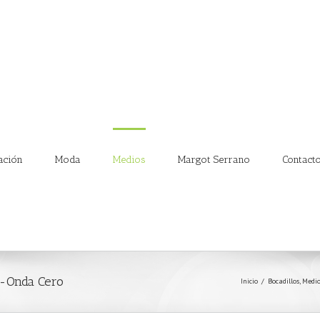
ación
Moda
Medios
Margot Serrano
Contact
o-Onda Cero
Inicio
/
Bocadillos
,
Medio