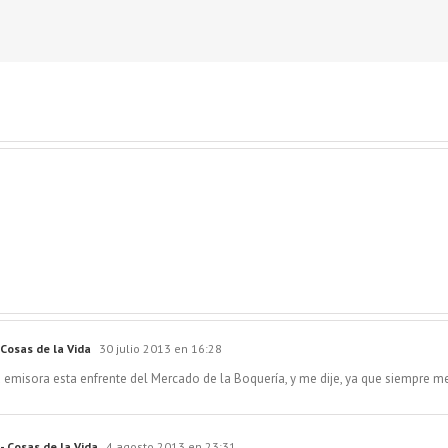
 Cosas de la Vida
30 julio 2013 en 16:28
 emisora esta enfrente del Mercado de la Boquería, y me dije, ya que siempre m
- Cosas de la Vida
4 agosto 2013 en 23:31