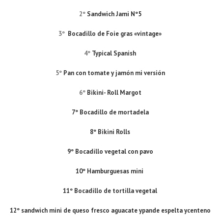
2º
Sandwich Jami Nº5
3º
Bocadillo de Foie gras «vintage»
4º
Typical Spanish
5º
Pan con tomate y jamón mi versión
6º
Bikini- Roll Margot
7º Bocadillo de mortadela
8º Bikini Rolls
9º Bocadillo vegetal con pavo
10º Hamburguesas mini
11º Bocadillo de tortilla vegetal
12º sandwich mini de queso fresco aguacate ypande espelta ycenteno